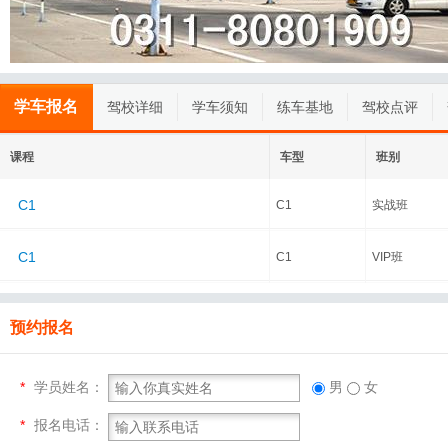
学车报名
驾校详细
学车须知
练车基地
驾校点评
课程
车型
班别
C1
C1
实战班
C1
C1
VIP班
预约报名
*
学员姓名：
男
女
*
报名电话：