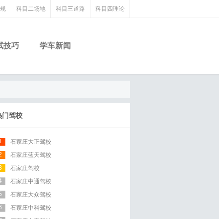
规
科目二场地
科目三道路
科目四理论
试技巧
学车新闻
热门驾校
1
石家庄大正驾校
2
石家庄蓝天驾校
3
石家庄驾校
4
石家庄中通驾校
5
石家庄大众驾校
6
石家庄中科驾校