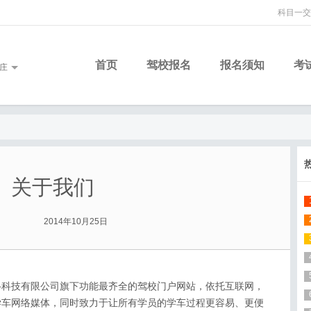
科目一交
首页
驾校报名
报名须知
考
庄
关于我们
2014年10月25日
络科技有限公司旗下功能最齐全的驾校门户网站，依托互联网，
学车网络媒体，同时致力于让所有学员的学车过程更容易、更便