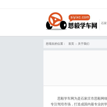
石家
您现在的位置：
首页
关于我们
思毅学车网为是石家庄市思毅网
专注驾培市场，打造成国内最专业的