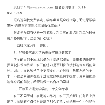
思毅学车
网
www.siyixc.com
报名咨询电话：
0311-
85100859
报名选驾校免费咨询，学车考驾照全程指导，通过思毅学
车网 选择
石家庄
驾校
享团报优惠价格！
很多学员都有这样一种感觉，科目三的教练比科二的时候
要严格要凶悍，这是为什么呢？
下面给大家分析下原因。
1
、严格要求是为学员更好掌握驾驶技术
学车的目的不应该只是为了拿到驾驶证，更重要的是以掌
握驾驶技术为目标，科三的练习是否到位直接影响你今后的驾
驶。因此，在这项学习中更需要你用心对待，教练严格的要
求，不仅是希望你在练车过程按照教练要求操作，更希望能影
响你今后的驾驶，希望能做一名合格的司机。
2
、严格要求是为学员的生命安全考虑
科三不同于科二在场地内练习，科三开始踩油门并且上路
练习，意味着不仅仅只是练习那么简单，你的每一个小的错误