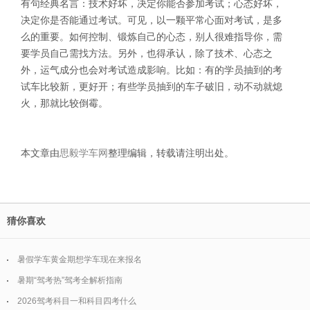
有句经典名言：技术好坏，决定你能否参加考试；心态好坏，
决定你是否能通过考试。可见，以一颗平常心面对考试，是多
么的重要。如何控制、锻炼自己的心态，别人很难指导你，需
要学员自己需找方法。另外，也得承认，除了技术、心态之
外，运气成分也会对考试造成影响。比如：有的学员抽到的考
试车比较新，更好开；有些学员抽到的车子破旧，动不动就熄
火，那就比较倒霉。
本文章由
思毅学车网
整理编辑，转载请注明出处。
猜你喜欢
暑假学车黄金期想学车现在来报名
暑期“驾考热”驾考全解析指南
2026驾考科目一和科目四考什么