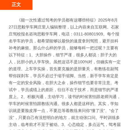
正文
《能一次性通过驾考的学员都有这哪些特征》2025年8月
27日思毅学车网庄里人编辑整理，以上内容来自互联网。石家
庄驾校报名咨询思毅学车网，电话：0311-80801909。每个报
名学车的学员，都希望能够以最快的速度拿到驾照，避开挂科
补考的麻烦。那么什么样的学员，能够每科一把过呢？主要有
以下特征：1、大胆操作，细节严谨，很多人都说：胆子大的
人，比胆小的人学车快。虽然这话不是100%对，但确实有一定
的道理。上车学实操，首先要克服的是胆量关，有教练在副驾
帮你踩刹车，学员不必过于缩手缩脚。当然，新手学车肯定是
有一定的安全风险，在胆大之余，操作细节也要非常注意。考
试中，学员成绩上的差距，往往不在于技术，而是细节的严谨
度上。2、积极沟通，主动学习，读书的时候害怕跟老师沟通，
学车的时候害怕跟教练沟通。很多人都是这样的。其实，学知
识就是要脸皮厚一点，不要总等着教练来问你“懂了没”、“会了
没”，只要自己有没想明白的地方，就主动张口问。平时训练多
主动，临考前才不至于被动。3、心态稳定，多点运气，驾考届