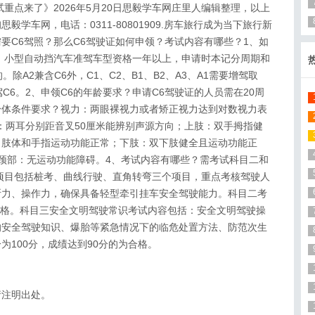
重点来了》2026年5月20日思毅学车网庄里人编辑整理，以上
学车网，电话：0311-80801909.房车旅行成为当下旅行新
要C6驾照？那么C6驾驶证如何申领？考试内容有哪些？1、如
、小型自动挡汽车准驾车型资格一年以上，申请时本记分周期和
除A2兼含C6外，C1、C2、B1、B2、A3、A1需要增驾取
增驾C6。2、申领C6的年龄要求？申请C6驾驶证的人员需在20周
的身体条件要求？视力：两眼裸视力或者矫正视力达到对数视力表
力：两耳分别距音叉50厘米能辨别声源方向；上肢：双手拇指健
，肢体和手指运动功能正常；下肢：双下肢健全且运动功能正
颈部：无运动功能障碍。4、考试内容有哪些？需考试科目二和
项目包括桩考、曲线行驶、直角转弯三个项目，重点考核驾驶人
断力、操作力，确保具备轻型牵引挂车安全驾驶能力。科目二考
为合格。科目三安全文明驾驶常识考试内容包括：安全文明驾驶操
的安全驾驶知识、爆胎等紧急情况下的临危处置方法、防范次生
为100分，成绩达到90分的为合格。
请注明出处。