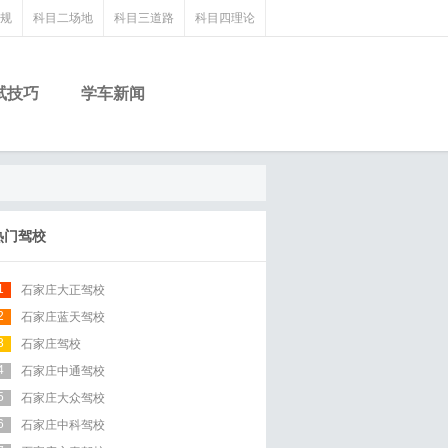
规
科目二场地
科目三道路
科目四理论
试技巧
学车新闻
热门驾校
1
石家庄大正驾校
2
石家庄蓝天驾校
3
石家庄驾校
4
石家庄中通驾校
5
石家庄大众驾校
6
石家庄中科驾校