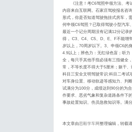
《注意！考C6驾照申领方法、考试
内容来自互联网。石家庄驾校报名咨询思毅
形式，你是否知道驾驶拖挂式房车，需
何申领C6驾照？已取得驾驶小型汽车
最近一个记分周期没有记满12分记录的。
得， C3、C4、C5、D、E、F不能
岁以上，70周岁以下。3、申领C6
4.9以上；辨色力：无红绿色盲；听
全，每只手其他手指必须有三指健全
常，不等长度不得大于5厘米；躯干、
科目三安全文明驾驶常识:科目二考试
对车身位置、移动轨迹等感知力、判
试满分为100分，成绩达到90分的
作要求、恶劣气象和复杂道路条件下
事故处置知识、伤员急救知识等。满分
本文章由
思毅学车网
整理编辑，转载