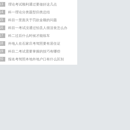
13
理论考试顺利通过要做好这几点
14
科一理论分类题型归类总结
15
科目一里面关于罚款金额的问题
16
科目一考试没通过怕丢人很沮丧怎么办
17
科二过后什么时候才能练车
18
外地人在石家庄考驾照要有居住证
19
科目二考试需要掌握的技巧有哪些
20
报名考驾照本地外地户口有什么区别