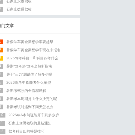
7
石家庄永泰驾校
8
石家庄益通驾校
热门文章
1
暑假学车黄金期想学车要趁早
2
暑假学车黄金期想学车现在来报名
3
2026驾考科目一和科目四考什么
4
暑期“驾考热”驾考全解析指南
5
关于“三力”测试你了解多少呢
6
2026驾考中都能考什么车型
7
暑期考驾照的全流程详解
8
暑期考本周期是由什么决定的呢
9
暑期考试时遇到下雨天怎么办
10
2026年A本驾证能开车到多少岁
11
石家庄驾照领取的最新通知
12
驾考科目四的答题技巧