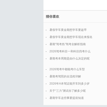
猜你喜欢
暑假学车黄金期想学车要趁早
暑假学车黄金期想学车现在来报名
暑期“驾考热”驾考全解析指南
2026驾考科目一和科目四考什么
暑期考本周期是由什么决定的呢
2026驾考中都能考什么车型
暑期考驾照的全流程详解
2026年A本驾证能开车到多少岁
关于“三力”测试你了解多少呢
暑期学车这些事要提前知道