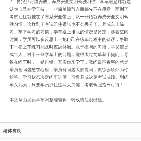
2、要狠抓习惯养成，养成安全文明驾驶习惯，学车最忌讳就是
认为自己在学车技，一些简单细节方面都先不在用意，而到了
考试往往就挂在了忘系安全带上，从一开始就养成安全文明驾
驶习惯，这样到了考试即使紧张也不会丢分了。养成车上练
习、车下学习的习惯，学车遇上排队的情况是肯定，趁着空闲
时间，学员可以多反思上一把自己在练车过程中的错误，争取
下一把上车练习能及时查缺补漏。敢于提问的习惯，学员都是
成年人，对于一些学车上的问题，觉得太过简单羞于提问，导
致在练车时，一错再错。其实你来学车，教练最不希望的就是
学员把问题憋在心里，学员有问题大胆提问，教练会欣然为你
解答。学习状态决定练车进度，习惯养成决定考试成绩。刚练
车头几天，只要学员抓住这两大关键，考取驾照指日可待！
本文章由
思毅学车网
整理编辑，转载请注明出处。
猜你喜欢