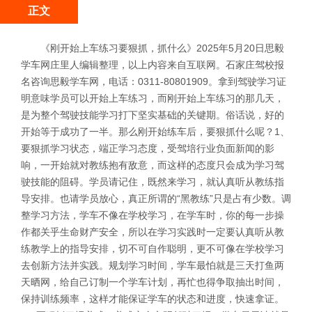
正文
《刚开始上车练习要狠抓，抓什么》2025年5月20日思毅
学车网庄里人编辑整理，以上内容来自互联网。石家庄驾校报
名咨询思毅学车网，电话：0311-80801909。拿到驾驶学习证
明意味学员可以开始上车练习，而刚开始上车练习的那几天，
是为整个驾驶技能学习打下坚实基础的关键期。俗话说，好的
开始等于成功了一半。那么刚开始练车后，要狠抓什么呢？1、
要狠抓学习状态，端正学习态度，受驾培行业负面新闻的影
响，一开始就对教练抱有敌意，而这样的态度只会成为学习驾
驶技能的阻碍。学员请记住，既然来学习，就认真听从教练指
导安排。也请学员放心，真正所谓的“黑教练”只是占有少数。调
整学习方法，学车不像在学校学习，在学车时，你的每一步操
作都关乎生命财产安全，所以在学习实践时一定要认真听从教
练教学上的指导安排，切不可自作聪明，更不可像在学校学习
去创新方法并实践。规划学习时间，学车最怕就是三天打鱼两
天晒网，给自己订制一个学车计划，再忙也得争取抽出时间，
保持训练频率，这样才能保证学车的状态和进度，快速拿证。